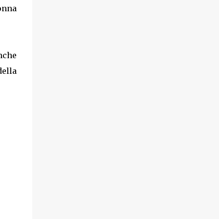
onna
nche
della