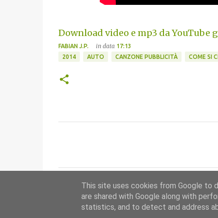
Download video e mp3 da YouTube gr
in data
FABIAN J.P.
17:13
2014
AUTO
CANZONE PUBBLICITÀ
COME SI 
C
o
m
m
This site uses cookies from Google to de
e
are shared with Google along with perfo
n
statistics, and to detect and address a