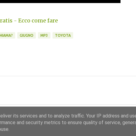
atis - Ecco come fare
CHIAMA?
GIUGNO
MP3
TOYOTA
liver its services and to analyze traffic. Your IP address and us
rmance and security metrics to ensure quality of service, gene
buse.
Powered by Blogger