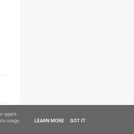
er-agent
rate usage
LEARN MORE
GOT IT