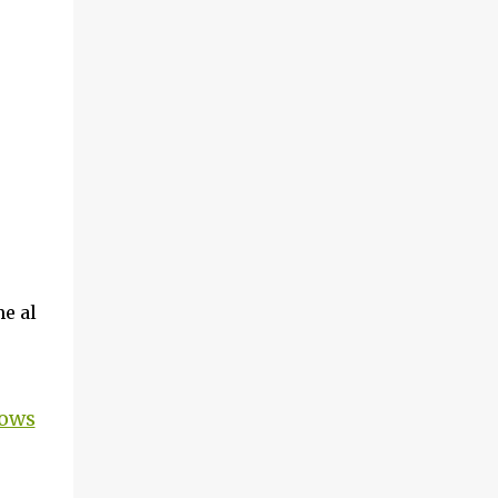
me al
dows