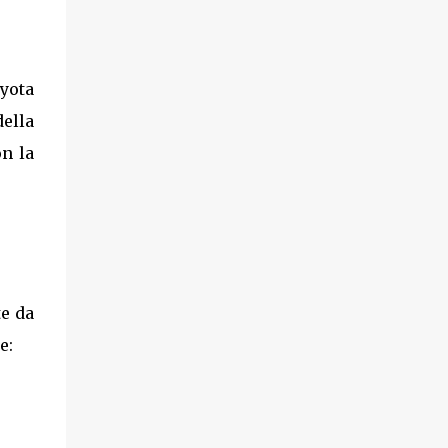
oyota
ella
on la
te da
e: