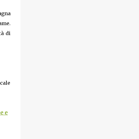
agna
game.
tà di
icale
e e