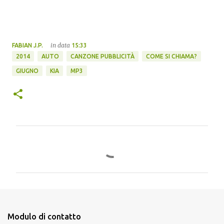
in data
FABIAN J.P.
15:33
2014
AUTO
CANZONE PUBBLICITÀ
COME SI CHIAMA?
GIUGNO
KIA
MP3
C
o
m
m
e
n
Modulo di contatto