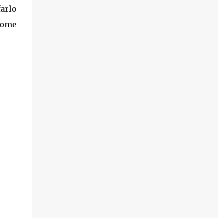
arlo
come