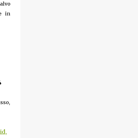
Salvo
e in
4
asso,
id,