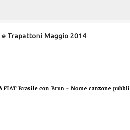
Passa ai contenuti principali
l e Trapattoni Maggio 2014
à FIAT Brasile con Brun - Nome canzone pubbli