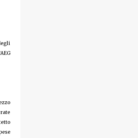
egli
TAEG
ezzo
rate
tetto
spese