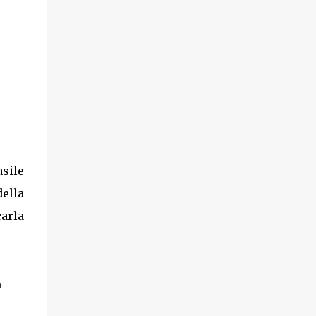
asile
della
carla
4