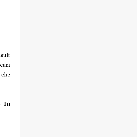
nault
icuri
 che
- In