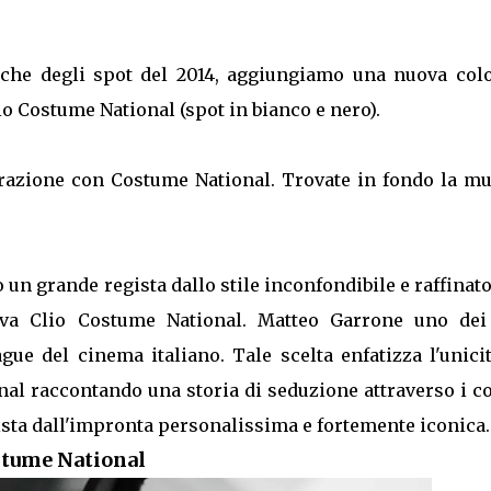
usiche degli spot del 2014, aggiungiamo una nuova col
io Costume National (spot in bianco e nero).
orazione con Costume National. Trovate in fondo la mu
un grande regista dallo stile inconfondibile e raffinat
uova Clio Costume National. Matteo Garrone uno dei
ue del cinema italiano. Tale scelta enfatizza l'unici
al raccontando una storia di seduzione attraverso i co
sta dall'impronta personalissima e fortemente iconica.
stume National