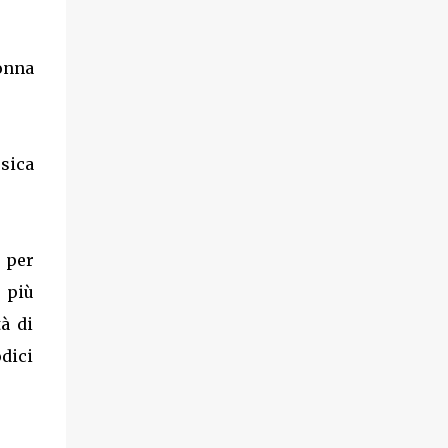
onna
sica
o per
 più
tà di
dici