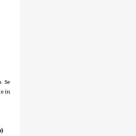
. Se
te in
o)