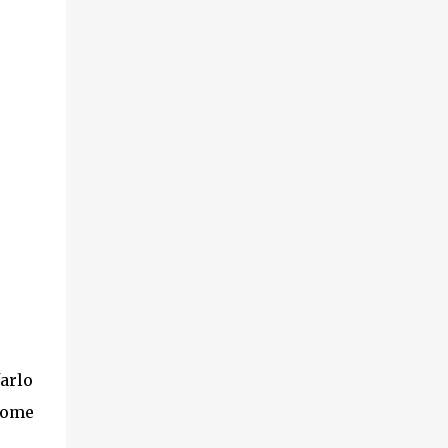
arlo
come