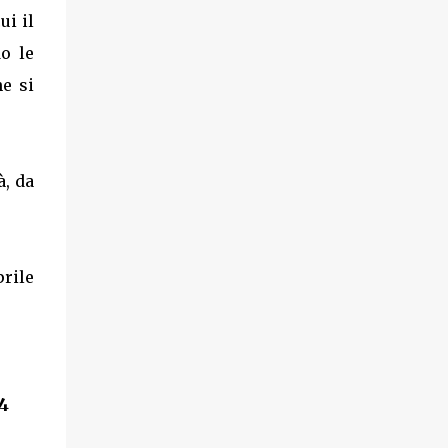
ui il
o le
he si
à, da
prile
4