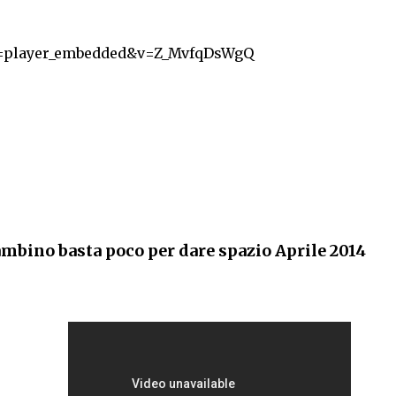
re=player_embedded&v=Z_MvfqDsWgQ
mbino basta poco per dare spazio Aprile 2014