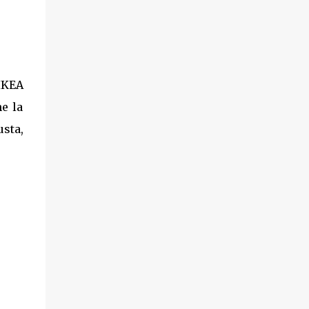
IKEA
he la
usta,