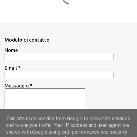
o
m
m
e
n
Modulo di contatto
t
Nome
i
Email
*
Messaggio
*
This site uses cookies from Google to deliver its services
and to analyze traffic. Your IP address and user-agent are
shared with Google along with performance and security