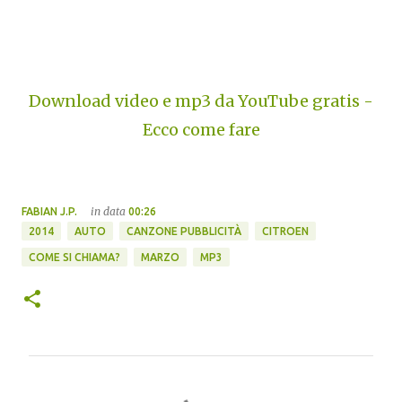
Download video e mp3 da YouTube gratis -
Ecco come fare
in data
FABIAN J.P.
00:26
2014
AUTO
CANZONE PUBBLICITÀ
CITROEN
COME SI CHIAMA?
MARZO
MP3
C