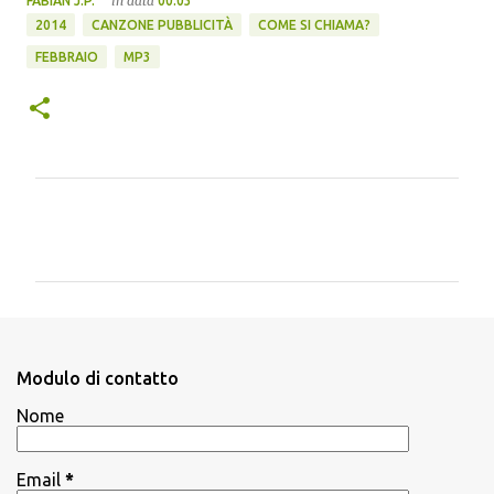
in data
FABIAN J.P.
00:03
2014
CANZONE PUBBLICITÀ
COME SI CHIAMA?
FEBBRAIO
MP3
C
o
m
m
e
n
Modulo di contatto
t
Nome
i
Email
*