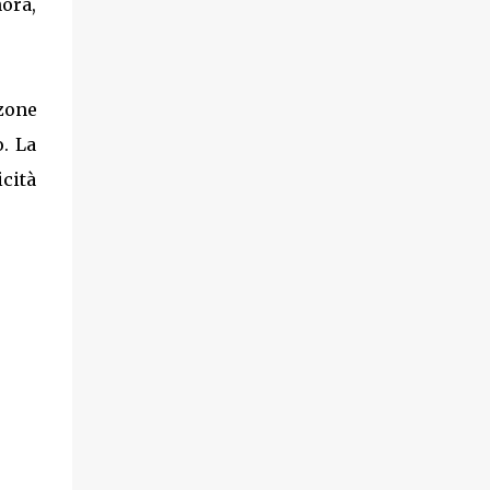
ora,
zone
. La
icità