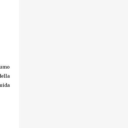
ofumo
ella
guida