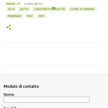
in data
FABIAN J.P.
00:12
2014
AUTO
CANZONE PUBBLICITÀ
COME SI CHIAMA?
FEBBRAIO
FIAT
MP3
C
o
m
m
e
n
Modulo di contatto
t
Nome
i