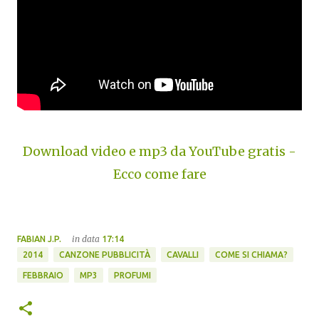
Download video e mp3 da YouTube gratis -
Ecco come fare
in data
FABIAN J.P.
17:14
2014
CANZONE PUBBLICITÀ
CAVALLI
COME SI CHIAMA?
FEBBRAIO
MP3
PROFUMI