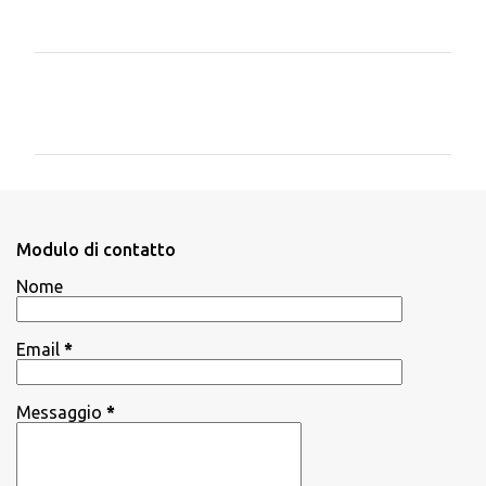
C
o
m
m
e
n
Modulo di contatto
t
Nome
i
Email
*
Messaggio
*