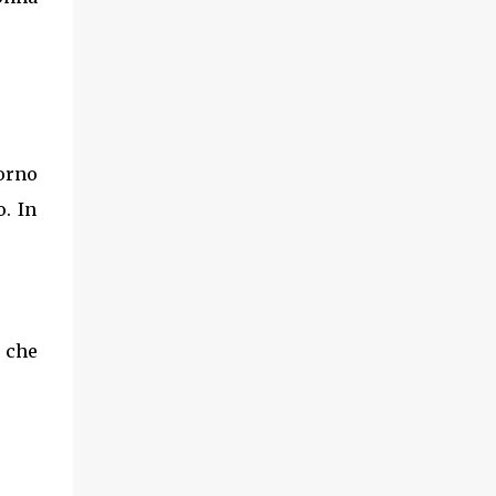
iorno
o. In
r che