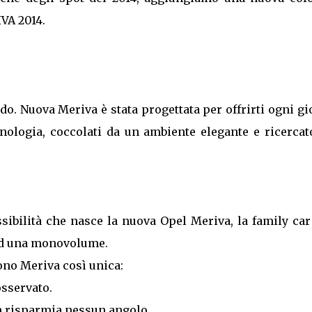
VA 2014.
ndo. Nuova Meriva è stata progettata per offrirti ogni g
cnologia, coccolati da un ambiente elegante e ricercat
ssibilità che nasce la nuova Opel Meriva, la family ca
 ad una monovolume.
ono Meriva così unica:
osservato.
n risparmia nessun angolo.