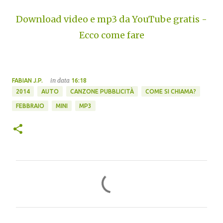
Download video e mp3 da YouTube gratis -
Ecco come fare
in data
FABIAN J.P.
16:18
2014
AUTO
CANZONE PUBBLICITÀ
COME SI CHIAMA?
FEBBRAIO
MINI
MP3
C
o
m
m