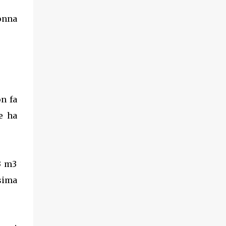
onna
n fa
e ha
 3 m3
ssima