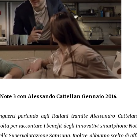
Note 3 con Alessando Cattellan Gennaio 2014
nguerci parlando agli Italiani tramite Alessandro Cattela
volta per raccontare i benefit degli innovativi smartphone Not
ella Supervalutazione Samsung. Inoltre, abbiamo scelto di aff