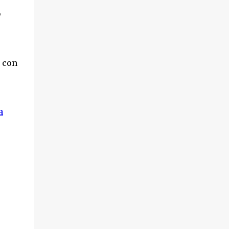
o
 con
a