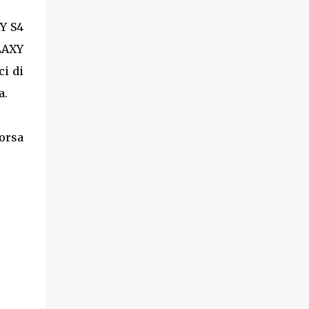
Y S4
LAXY
i di
a.
borsa