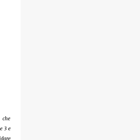
n che
e 3 e
idare