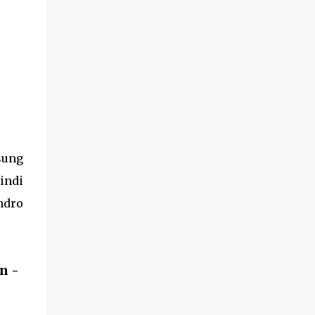
msung
uindi
ndro
n -