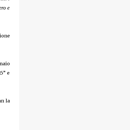
ero e
ione
naio
15” e
an la