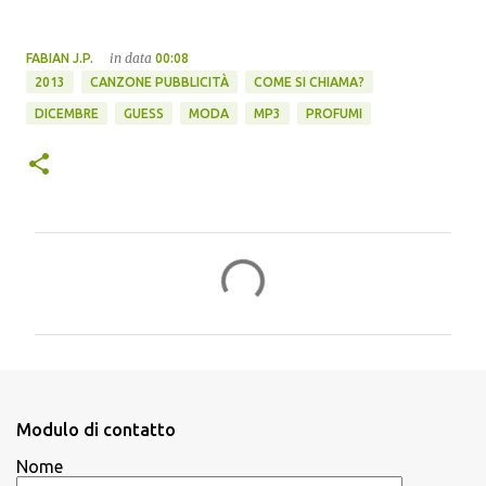
in data
FABIAN J.P.
00:08
2013
CANZONE PUBBLICITÀ
COME SI CHIAMA?
DICEMBRE
GUESS
MODA
MP3
PROFUMI
C
o
m
m
e
n
Modulo di contatto
t
Nome
i