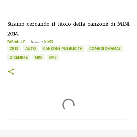
Stiamo cercando il titolo della canzone di MINI
2014.
in data
FABIAN J.P.
01:55
2013
AUTO
CANZONE PUBBLICITÀ
COME SI CHIAMA?
DICEMBRE
MINI
MP3
C
o
m
m
e