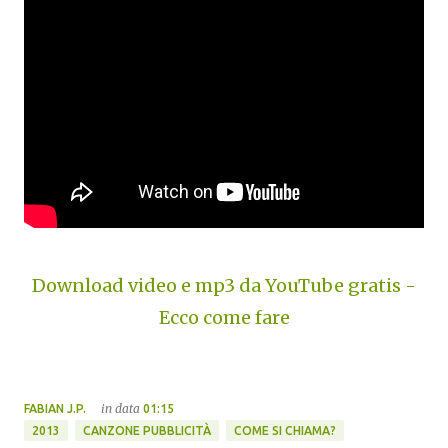
Download video e mp3 da YouTube gratis -
Ecco come fare
in data
FABIAN J.P.
01:15
2013
CANZONE PUBBLICITÀ
COME SI CHIAMA?