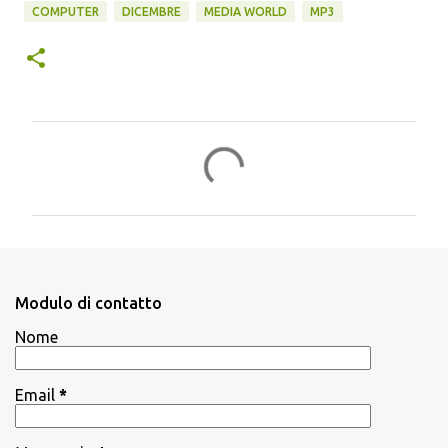
COMPUTER
DICEMBRE
MEDIA WORLD
MP3
C
o
m
m
e
n
Modulo di contatto
t
Nome
i
Email
*