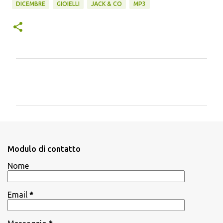
DICEMBRE
GIOIELLI
JACK & CO
MP3
C
o
m
m
e
n
Modulo di contatto
t
Nome
i
Email
*