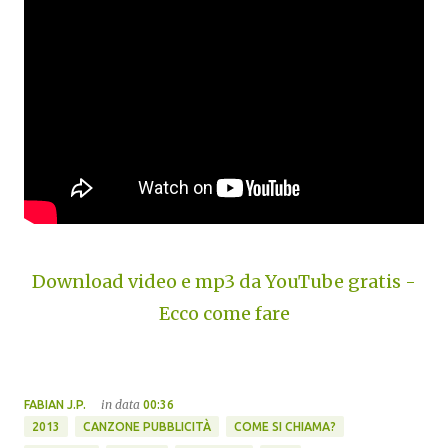
Download video e mp3 da YouTube gratis -
Ecco come fare
in data
FABIAN J.P.
00:36
2013
CANZONE PUBBLICITÀ
COME SI CHIAMA?