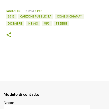
in data
FABIAN J.P.
04:05
2013
CANZONE PUBBLICITÀ
COME SI CHIAMA?
DICEMBRE
INTIMO
MP3
TEZENIS
C
o
m
m
e
n
Modulo di contatto
t
Nome
i