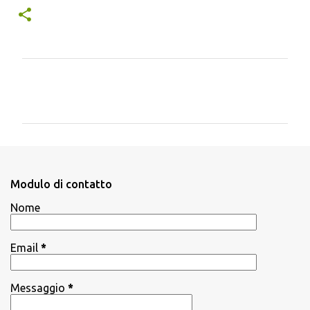
C
o
m
m
e
n
Modulo di contatto
t
Nome
i
Email
*
Messaggio
*