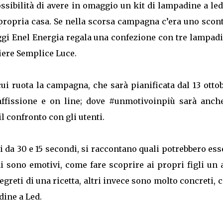
ssibilità di avere in omaggio un kit di lampadine a le
 propria casa. Se nella scorsa campagna c’era uno scon
ggi Enel Energia regala una confezione con tre lampad
liere Semplice Luce.
cui ruota la campagna, che sarà pianificata dal 13 otto
 affissione e on line; dove #unmotivoinpiù sarà anch
l confronto con gli utenti.
i da 30 e 15 secondi, si raccontano quali potrebbero ess
i sono emotivi, come fare scoprire ai propri figli un 
segreti di una ricetta, altri invece sono molto concreti,
dine a Led.