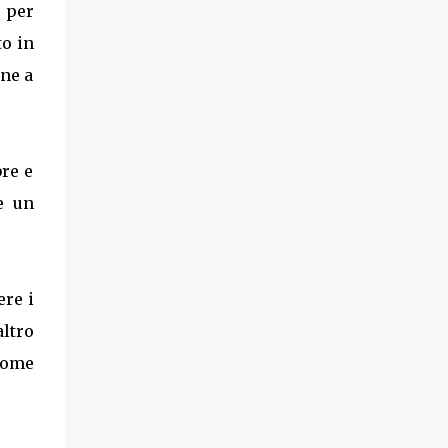
d per
to in
ine a
bre e
e un
ere i
altro
 come