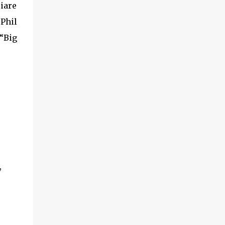
ciare
Phil
“Big
,