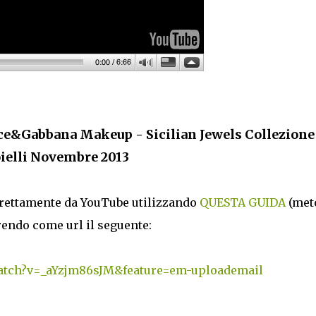
e&Gabbana Makeup - Sicilian Jewels Collezione
ielli Novembre 2013
direttamente da YouTube utilizzando
QUESTA GUIDA
(met
erendo come url il seguente:
atch?v=_aYzjm86sJM&feature=em-uploademail