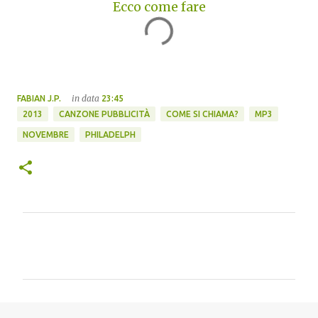
Ecco come fare
in data
FABIAN J.P.
23:45
2013
CANZONE PUBBLICITÀ
COME SI CHIAMA?
MP3
NOVEMBRE
PHILADELPH
C
o
m
m
e