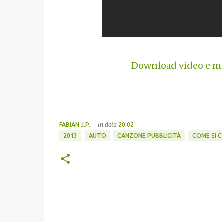
Download video e mp
in data
FABIAN J.P.
20:02
2013
AUTO
CANZONE PUBBLICITÀ
COME SI 
C