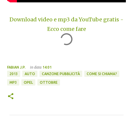
Download video e mp3 da YouTube gratis -
Ecco come fare
in data
FABIAN J.P.
14:01
2013
AUTO
CANZONE PUBBLICITÀ
COME SI CHIAMA?
MP3
OPEL
OTTOBRE
C
o