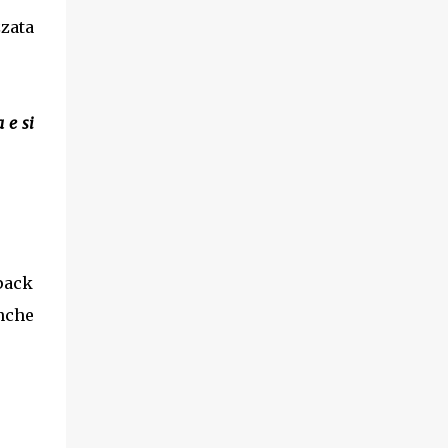
zata
 e si
pack
Anche