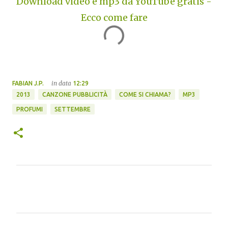
Download video e mp3 da YouTube gratis -
Ecco come fare
in data
FABIAN J.P.
12:29
2013
CANZONE PUBBLICITÀ
COME SI CHIAMA?
MP3
PROFUMI
SETTEMBRE
C
o
m
m