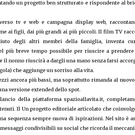
entando un progetto ben strutturato e rispondente al bri
averso tv e web e campagna display web, raccontan
me ai figli, dai più grandi ai più piccoli. Il film TV rac
iuto degli altri membri della famiglia, inventa cur
el più breve tempo possibile per riuscire a prendere
 il nonno riuscirà a dargli una mano senza farsi accor
gola) che aggiunge un sorriso alla vita.
zzi ancora più bassi, ma soprattutto rimanda al nuovo
 una versione extended dello spot.
ancio della piattaforma spazioallavita.it, completam
tenuti. Il Un progetto editoriale articolato che coinvolg
 una sequenza sempre nuova di ispirazioni. Nel sito è 
 messaggi condivisibili su social che ricorda il mecca