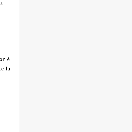
a.
non è
re la