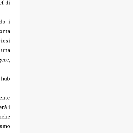
ef di
do i
conta
iosi
 una
gere,
 hub
ente
erà i
anche
nismo