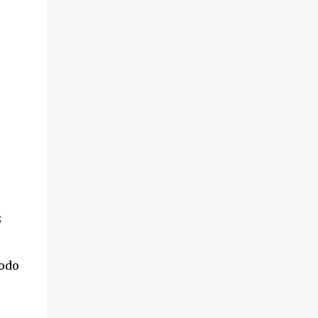
3
odo