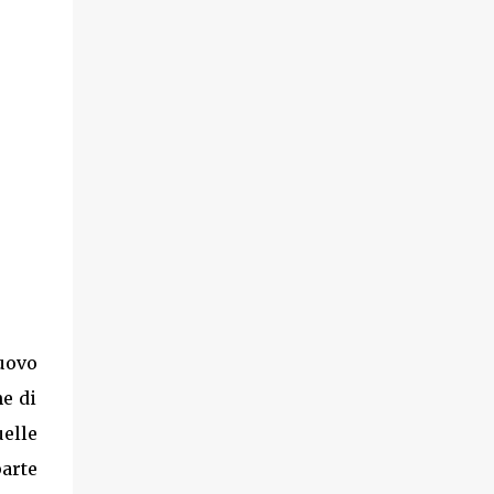
uovo
ne di
elle
arte