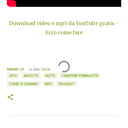
Download video e mp3 da YouTube gratis -
Ecco come fare
in data
FABIAN J.P.
12:34
2013
AGOSTO
AUTO
CANZONE PUBBLICITÀ
COME SI CHIAMA?
MP3
PEUGEOT
C