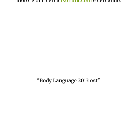
motore di ricerca
Isohunt.com
e cercando:
"Body Language 2013 ost"