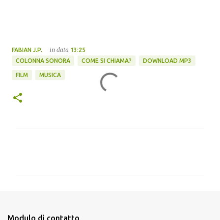
in data
FABIAN J.P.
13:25
COLONNA SONORA
COME SI CHIAMA?
DOWNLOAD MP3
FILM
MUSICA
C
o
m
m
e
n
Modulo di contatto