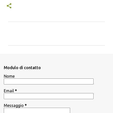
C
o
m
m
e
n
Modulo di contatto
t
Nome
i
Email
*
Messaggio
*