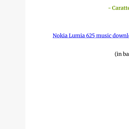
- Caratt
Nokia Lumia 625 music downl
(in ba