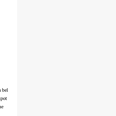
 bel
spot
ne