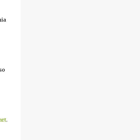
nia
sso
art
.