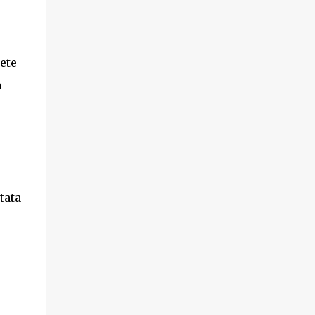
tete
a
tata