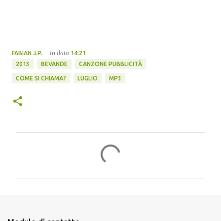
in data
FABIAN J.P.
14:21
2013
BEVANDE
CANZONE PUBBLICITÀ
COME SI CHIAMA?
LUGLIO
MP3
C
o
m
m
e
n