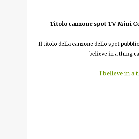
Titolo canzone spot TV Mini Co
Il titolo della canzone dello spot pubbl
believe in a thing c
I believe in a