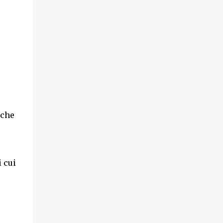
nche
 cui