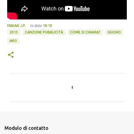
in data
FABIAN J.P.
18:18
2013
CANZONE PUBBLICITÀ
COME SI CHIAMA?
GIUGNO
MP3
C
o
m
m
e
n
Modulo di contatto
t