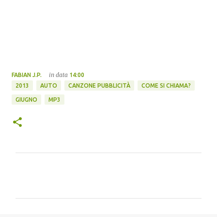
in data
FABIAN J.P.
14:00
2013
AUTO
CANZONE PUBBLICITÀ
COME SI CHIAMA?
GIUGNO
MP3
C
o
m
m