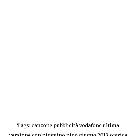
Tags: canzone pubblicità vodafone ultima
versione con pinguino pino giugno 2013 scarica