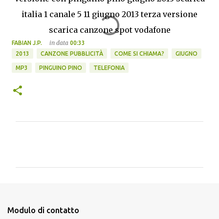
italia 1 canale 5 11 giugno 2013 terza versione
scarica canzone spot vodafone
in data
FABIAN J.P.
00:33
2013
CANZONE PUBBLICITÀ
COME SI CHIAMA?
GIUGNO
MP3
PINGUINO PINO
TELEFONIA
C
o
m
m
e
n
Modulo di contatto