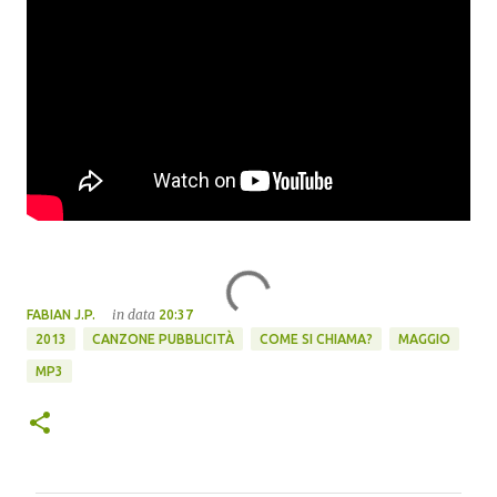
in data
FABIAN J.P.
20:37
2013
CANZONE PUBBLICITÀ
COME SI CHIAMA?
MAGGIO
MP3