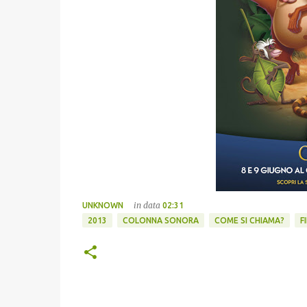
in data
UNKNOWN
02:31
2013
COLONNA SONORA
COME SI CHIAMA?
F