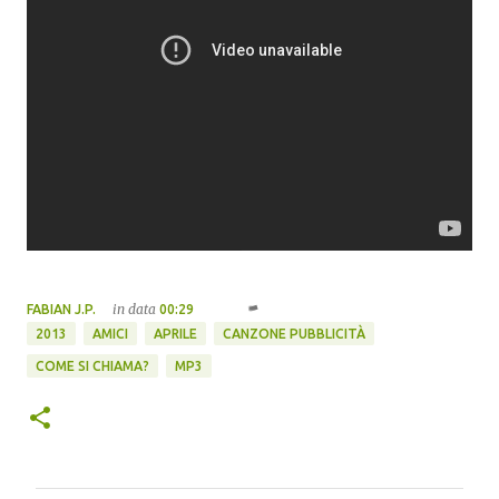
in data
FABIAN J.P.
00:29
2013
AMICI
APRILE
CANZONE PUBBLICITÀ
COME SI CHIAMA?
MP3