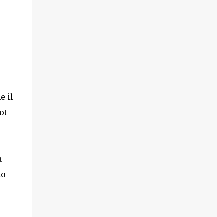
e il
ot
a
to