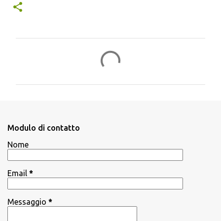
C
o
m
m
e
n
Modulo di contatto
t
Nome
i
Email
*
Messaggio
*