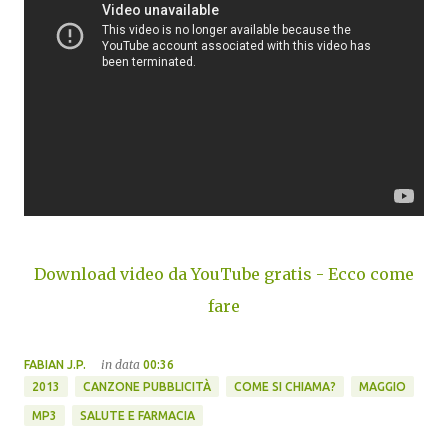
Download video da YouTube gratis - Ecco come
fare
in data
FABIAN J.P.
00:36
2013
CANZONE PUBBLICITÀ
COME SI CHIAMA?
MAGGIO
MP3
SALUTE E FARMACIA