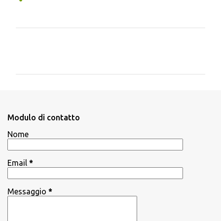
C
o
m
m
e
n
Modulo di contatto
t
Nome
i
Email
*
Messaggio
*