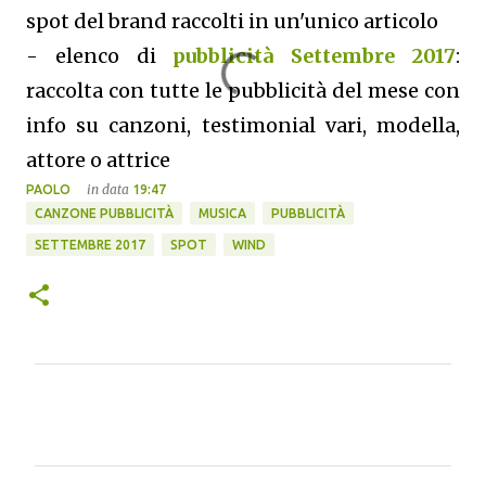
spot del brand raccolti in un'unico articolo
- elenco di
pubblicità Settembre 2017
:
raccolta con tutte le pubblicità del mese con
info su canzoni, testimonial vari, modella,
attore o attrice
in data
PAOLO
19:47
CANZONE PUBBLICITÀ
MUSICA
PUBBLICITÀ
SETTEMBRE 2017
SPOT
WIND
C
o
m