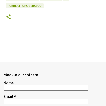
PUBBLICITÀ NOBERASCO
C
o
m
m
e
n
Modulo di contatto
t
Nome
i
Email
*