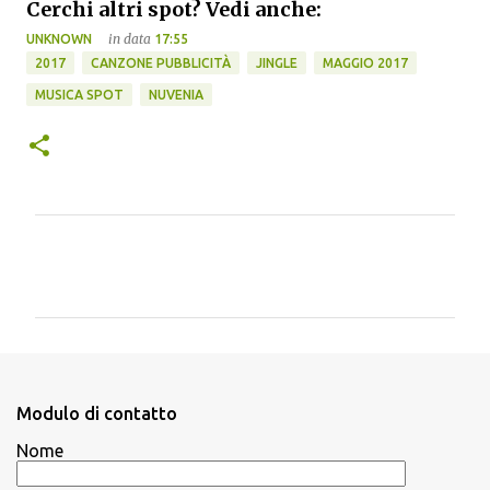
Cerchi altri spot? Vedi anche:
in data
UNKNOWN
17:55
2017
CANZONE PUBBLICITÀ
JINGLE
MAGGIO 2017
MUSICA SPOT
NUVENIA
C
o
m
m
e
n
Modulo di contatto
t
Nome
i