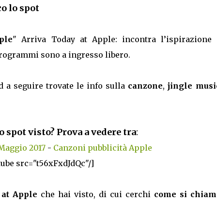
o lo spot
ple
" Arriva Today at Apple: incontra l’ispirazione 
 programmi sono a ingresso libero.
d a seguire trovate le info sulla
canzone
,
jingle musi
o spot visto? Prova a vedere tra
:
 Maggio 2017
-
Canzoni pubblicità Apple
tube src="t56xFxdJdQc"/]
 at Apple
che hai visto, di cui cerchi
come si chiam