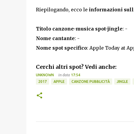
Riepilogando, ecco le
informazioni sull
Titolo canzone-musica spot-jingle
: -
Nome cantante
: -
Nome spot specifico
: Apple Today at Ap
Cerchi altri spot? Vedi anche:
in data
UNKNOWN
17:54
2017
APPLE
CANZONE PUBBLICITÀ
JINGLE
C