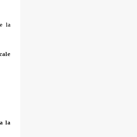
e la
cale
a la