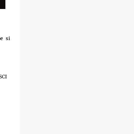
le
si
SCI