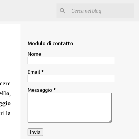
Modulo di contatto
Nome
Email
*
cere
Messaggio
*
llo,
ggio
i la