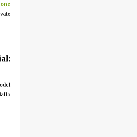
ione
ovate
al:
model
allo