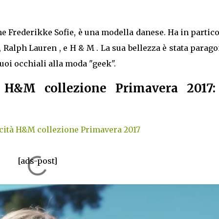
e Frederikke Sofie, è una modella danese. Ha in partic
, Ralph Lauren , e H & M . La sua bellezza è stata parag
suoi occhiali alla moda "geek".
 H&M collezione Primavera 2017:
icità H&M collezione Primavera 2017
[ads-post]