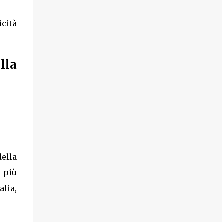
cità
lla
della
a più
alia,