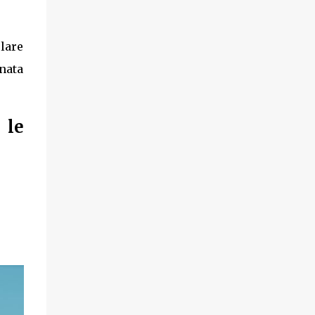
olare
onata
 le